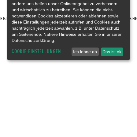
andere uns helfen unser Onlineangebot zu verbessern
und wirtschaftlich zu betreiben. Sie können die nicht-
notwendigen Cookies akzeptieren oder ablehnen sowie
E E:HEV
HONDA HR-V E:HEV
HONDA ZR-V E:HEV
HONDA CR-V E:HE
diese Einstellungen jederzeit aufrufen und Cookies auch
nachträglich jederzeit abwählen, z.B. unter Datenschutz
am Seitenende. Nähere Hinweise erhalten Sie in unserer
Datenschutzerklärung.
COOKIE-EINSTELLUNGEN
Ich lehne ab
Das ist ok