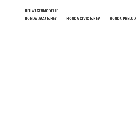
NEUWAGENMODELLE
HONDA JAZZ E:HEV
HONDA CIVIC E:HEV
HONDA PRELUD