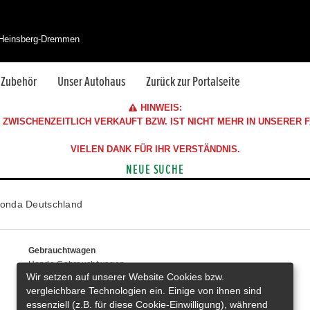
 Heinsberg-Dremmen
& Zubehör
Unser Autohaus
Zurück zur Portalseite
HINWEIS:
ZWISCHENZEITLICH VERKAUFT BZW. IST NICHT MEHR IN UNSERER
VIELEN DANK FÜR IHR VERSTÄNDNIS.
NEUE SUCHE
onda Deutschland
Gebrauchtwagen
Honda Gebrauchtwagen
Wir setzen auf unserer Website Cookies bzw.
Honda Vorführwagen
vergleichbare Technologien ein. Einige von ihnen sind
Gesamtbestand
essenziell (z.B. für diese Cookie-Einwilligung), während