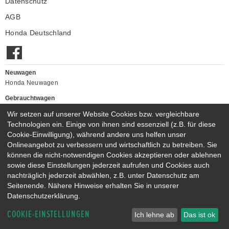
Datenschutz
AGB
Honda Deutschland
Neuwagen
Honda Neuwagen
Gebrauchtwagen
Honda Gebrauchtwagen
Wir setzen auf unserer Website Cookies bzw. vergleichbare
Honda Vorführwagen
Technologien ein. Einige von ihnen sind essenziell (z.B. für diese
Gesamtbestand
Cookie-Einwilligung), während andere uns helfen unser
Onlineangebot zu verbessern und wirtschaftlich zu betreiben. Sie
NEUWAGENMODELLE
können die nicht-notwendigen Cookies akzeptieren oder ablehnen
HONDA JAZZ E:HEV
HONDA CIVIC E:HEV
sowie diese Einstellungen jederzeit aufrufen und Cookies auch
HONDA PRELUDE E:HEV
HONDA HR-V E:HEV
nachträglich jederzeit abwählen, z.B. unter Datenschutz am
HONDA ZR-V E:HEV
HONDA CR-V E:HEV & E:PHEV
Seitenende. Nähere Hinweise erhalten Sie in unserer
Datenschutzerklärung.
COOKIE-EINSTELLUNGEN
Ich lehne ab
Das ist ok