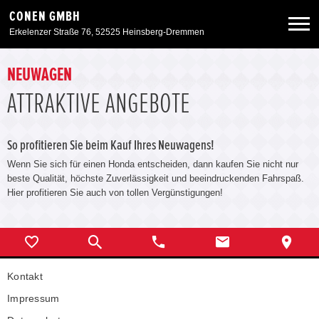
CONEN GMBH
Erkelenzer Straße 76, 52525 Heinsberg-Dremmen
Neuwagen
NEUWAGEN
ATTRAKTIVE ANGEBOTE
Gebrauchtwagen
So profitieren Sie beim Kauf Ihres Neuwagens!
Angebote
Wenn Sie sich für einen Honda entscheiden, dann kaufen Sie nicht nur
beste Qualität, höchste Zuverlässigkeit und beeindruckenden Fahrspaß.
Hier profitieren Sie auch von tollen Vergünstigungen!
Service & Zubehör
Unser Autohaus
Kontakt
Zurück zur Portalseite
Impressum