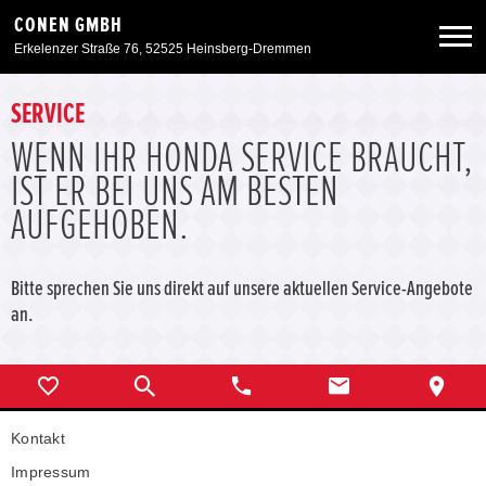
CONEN GMBH
Erkelenzer Straße 76, 52525 Heinsberg-Dremmen
Neuwagen
SERVICE
WENN IHR HONDA SERVICE BRAUCHT,
Gebrauchtwagen
IST ER BEI UNS AM BESTEN
AUFGEHOBEN.
Angebote
Bitte sprechen Sie uns direkt auf unsere aktuellen Service-Angebote
Service & Zubehör
an.
Unser Autohaus
Zurück zur Portalseite
Kontakt
Impressum