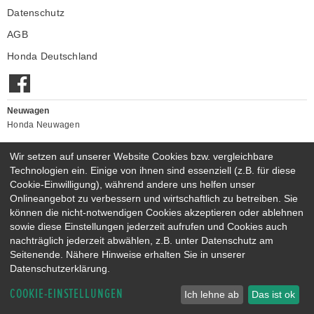
Datenschutz
AGB
Honda Deutschland
Neuwagen
Honda Neuwagen
Gebrauchtwagen
Wir setzen auf unserer Website Cookies bzw. vergleichbare
Honda Gebrauchtwagen
Technologien ein. Einige von ihnen sind essenziell (z.B. für diese
Honda Vorführwagen
Cookie-Einwilligung), während andere uns helfen unser
Gesamtbestand
Onlineangebot zu verbessern und wirtschaftlich zu betreiben. Sie
NEUWAGENMODELLE
können die nicht-notwendigen Cookies akzeptieren oder ablehnen
sowie diese Einstellungen jederzeit aufrufen und Cookies auch
HONDA JAZZ E:HEV
HONDA CIVIC E:HEV
nachträglich jederzeit abwählen, z.B. unter Datenschutz am
HONDA PRELUDE E:HEV
HONDA HR-V E:HEV
Seitenende. Nähere Hinweise erhalten Sie in unserer
HONDA ZR-V E:HEV
HONDA CR-V E:HEV & E:PHEV
Datenschutzerklärung.
COOKIE-EINSTELLUNGEN
Ich lehne ab
Das ist ok