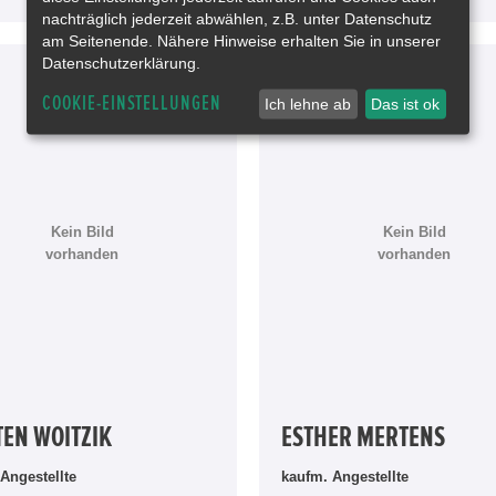
nachträglich jederzeit abwählen, z.B. unter Datenschutz
am Seitenende. Nähere Hinweise erhalten Sie in unserer
Datenschutzerklärung.
COOKIE-EINSTELLUNGEN
Ich lehne ab
Das ist ok
Kein Bild
Kein Bild
vorhanden
vorhanden
TEN WOITZIK
ESTHER MERTENS
Angestellte
kaufm. Angestellte