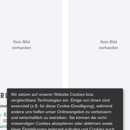
Kein Bild
Kein Bild
vorhanden
vorhanden
Wir setzen auf unserer Website Cookies bzw.
ER LORENZ
THOMAS EICH
vergleichbare Technologien ein. Einige von ihnen sind
essenziell (z.B. für diese Cookie-Einwilligung), während
sleiter
Verkaufsberater
andere uns helfen unser Onlineangebot zu verbessern
02452-9510-14
02452-9510-13
:
Telefon:
und wirtschaftlich zu betreiben. Sie können die nicht-
:
02452-9510-20
EICH@AUTOHAUS-CONEN.DE
notwendigen Cookies akzeptieren oder ablehnen sowie
AUTOHAUS-CONEN.DE
diese Einstellungen jederzeit aufrufen und Cookies auch