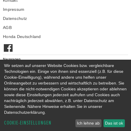
Kontakt
Impressum
Datenschutz
AGB
Honda Deutschland
Neuwagen
Honda Neuwagen
Wir setzen auf unserer Website Cookies bzw. vergleichbare
Technologien ein. Einige von ihnen sind essenziell (z.B. für diese
Gebrauchtwagen
Cookie-Einwilligung), während andere uns helfen unser
Honda Gebrauchtwagen
Onlineangebot zu verbessern und wirtschaftlich zu betreiben. Sie
Honda Vorführwagen
können die nicht-notwendigen Cookies akzeptieren oder ablehnen
Gesamtbestand
sowie diese Einstellungen jederzeit aufrufen und Cookies auch
nachträglich jederzeit abwählen, z.B. unter Datenschutz am
NEUWAGENMODELLE
Seitenende. Nähere Hinweise erhalten Sie in unserer
HONDA JAZZ E:HEV
HONDA CIVIC E:HEV
Datenschutzerklärung.
HONDA PRELUDE E:HEV
HONDA HR-V E:HEV
COOKIE-EINSTELLUNGEN
HONDA ZR-V E:HEV
HONDA CR-V E:HEV & E:PHEV
Ich lehne ab
Das ist ok