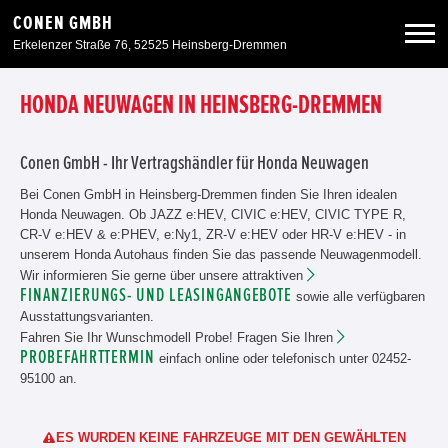
CONEN GMBH
Erkelenzer Straße 76, 52525 Heinsberg-Dremmen
Neuwagen
HONDA NEUWAGEN IN HEINSBERG-DREMMEN
Gebrauchtwagen
Conen GmbH - Ihr Vertragshändler für Honda Neuwagen
Bei Conen GmbH in Heinsberg-Dremmen finden Sie Ihren idealen
Honda Neuwagen. Ob JAZZ e:HEV, CIVIC e:HEV, CIVIC TYPE R,
Angebote
CR-V e:HEV & e:PHEV, e:Ny1, ZR-V e:HEV oder HR-V e:HEV - in
unserem Honda Autohaus finden Sie das passende Neuwagenmodell.
Wir informieren Sie gerne über unsere attraktiven
Service & Zubehör
FINANZIERUNGS- UND LEASINGANGEBOTE
sowie alle verfügbaren
Ausstattungsvarianten.
Unser Autohaus
Fahren Sie Ihr Wunschmodell Probe! Fragen Sie Ihren
PROBEFAHRTTERMIN
einfach online oder telefonisch unter 02452-
95100 an.
Zurück zur Portalseite
ES WURDEN KEINE FAHRZEUGE MIT DEN GEWÄHLTEN