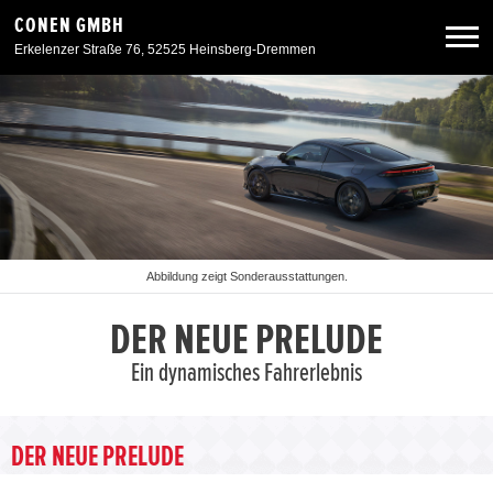
CONEN GMBH
Erkelenzer Straße 76, 52525 Heinsberg-Dremmen
Neuwagen
Gebrauchtwagen
Angebote
Abbildung zeigt Sonderausstattungen.
Service & Zubehör
DER NEUE PRELUDE
Ein dynamisches Fahrerlebnis
Unser Autohaus
Zurück zur Portalseite
DER NEUE PRELUDE