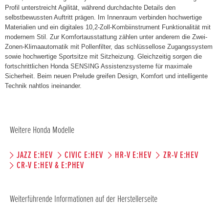
Profil unterstreicht Agilität, während durchdachte Details den
selbstbewussten Auftritt prägen. Im Innenraum verbinden hochwertige
Materialien und ein digitales 10,2-Zoll-Kombiinstrument Funktionalität mit
modernem Stil. Zur Komfortausstattung zählen unter anderem die Zwei-
Zonen-Klimaautomatik mit Pollenfilter, das schlüssellose Zugangssystem
sowie hochwertige Sportsitze mit Sitzheizung. Gleichzeitig sorgen die
fortschrittlichen Honda SENSING Assistenzsysteme für maximale
Sicherheit. Beim neuen Prelude greifen Design, Komfort und intelligente
Technik nahtlos ineinander.
Weitere Honda Modelle
JAZZ E:HEV
CIVIC E:HEV
HR-V E:HEV
ZR-V E:HEV
CR-V E:HEV & E:PHEV
Weiterführende Informationen auf der Herstellerseite