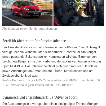
Abbildungen zeigen Sonderausstattungen.
Bereit für Abenteuer: Der Crosstar Advance.
Der Crosstar Advance ist der Kleinwagen im SUV-Look. Sein Kühlergrill
verfügt über ein Wabenmuster, silberfarbene Einsätze im Stoßfänger
sowie passende Seitenschweller. Komplettiert wird das Exterieur von
Leichtmetallfelgen in frischer Farbe und der exklusiven Außenlackierung
Fjord Mist Blue. Das Interieur zeichnet sich durch robuste Sitzpolster
sowie Änderungen an Armaturentafel, Türen, Mittelkonsole und am
Zweispeichenlenkrad aus.
Kraftstoffverbrauch Jazz e:HEV Crosstar Advance in l/100 km: kombiniert 4,8.
CO₂-Emissionen in g/km: kombiniert 109. CO₂-Klasse: C.
Dynamisch und charakterstark: Der Advance Sport.
Die Ausstattungslinie verfügt über einen einzigartigen Frontstoßfänger,