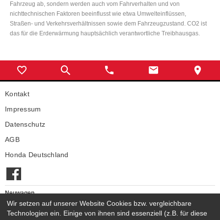
Fahrzeug ab, sondern werden auch vom Fahrverhalten und von
nichttechnischen Faktoren beeinflusst wie etwa Umwelteinflüssen,
Straßen- und Verkehrsverhältnissen sowie dem Fahrzeugzustand. CO2 ist
das für die Erderwärmung hauptsächlich verantwortliche Treibhausgas.
Kontakt
Impressum
Datenschutz
AGB
Honda Deutschland
Neuwagen
Honda Neuwagen
Wir setzen auf unserer Website Cookies bzw. vergleichbare
Technologien ein. Einige von ihnen sind essenziell (z.B. für diese
Gebrauchtwagen