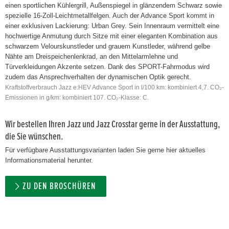
einen sportlichen Kühlergrill, Außenspiegel in glänzendem Schwarz sowie
spezielle 16-Zoll-Leichtmetallfelgen. Auch der Advance Sport kommt in
einer exklusiven Lackierung: Urban Grey. Sein Innenraum vermittelt eine
hochwertige Anmutung durch Sitze mit einer eleganten Kombination aus
schwarzem Velourskunstleder und grauem Kunstleder, während gelbe
Nähte am Dreispeichenlenkrad, an den Mittelarmlehne und
Türverkleidungen Akzente setzen. Dank des SPORT-Fahrmodus wird
zudem das Ansprechverhalten der dynamischen Optik gerecht.
Kraftstoffverbrauch Jazz e:HEV Advance Sport in l/100 km: kombiniert 4,7. CO₂-
Emissionen in g/km: kombiniert 107. CO₂-Klasse: C.
Wir bestellen Ihren Jazz und Jazz Crosstar gerne in der Ausstattung,
die Sie wünschen.
Für verfügbare Ausstattungsvarianten laden Sie gerne hier aktuelles
Informationsmaterial herunter.
ZU DEN BROSCHÜREN