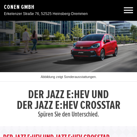
CONEN GMBH
Erkelenzer Straße 76, 52525 Heinsberg-Dremmen
Neuwagen
Gebrauchtwagen
Angebote
Abbildung zeigt Sonderausstattungen.
Service & Zubehör
DER JAZZ E:HEV UND
DER JAZZ E:HEV CROSSTAR
Unser Autohaus
Spüren Sie den Unterschied.
Zurück zur Portalseite