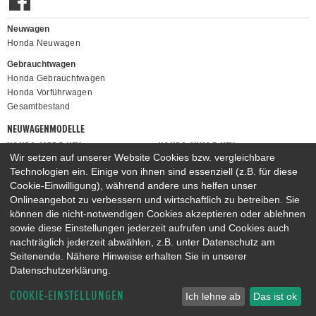
Neuwagen
Honda Neuwagen
Gebrauchtwagen
Honda Gebrauchtwagen
Honda Vorführwagen
Gesamtbestand
NEUWAGENMODELLE
HONDA JAZZ E:HEV
HONDA CIVIC E:HEV
Wir setzen auf unserer Website Cookies bzw. vergleichbare
HONDA PRELUDE E:HEV
HONDA HR-V E:HEV
Technologien ein. Einige von ihnen sind essenziell (z.B. für diese
HONDA ZR-V E:HEV
HONDA CR-V E:HEV & E:PHEV
Cookie-Einwilligung), während andere uns helfen unser
Onlineangebot zu verbessern und wirtschaftlich zu betreiben. Sie
können die nicht-notwendigen Cookies akzeptieren oder ablehnen
sowie diese Einstellungen jederzeit aufrufen und Cookies auch
nachträglich jederzeit abwählen, z.B. unter Datenschutz am
Seitenende. Nähere Hinweise erhalten Sie in unserer
Datenschutzerklärung.
COOKIE-EINSTELLUNGEN
Ich lehne ab
Das ist ok