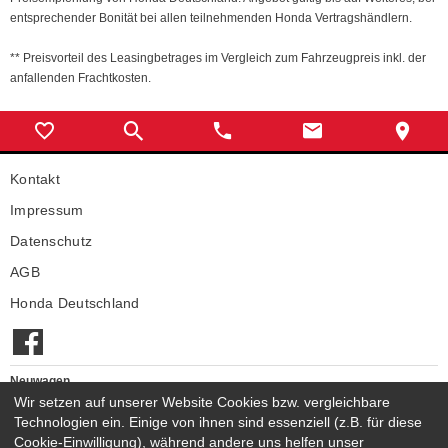
entsprechender Bonität bei allen teilnehmenden Honda Vertragshändlern.
** Preisvorteil des Leasingbetrages im Vergleich zum Fahrzeugpreis inkl. der
anfallenden Frachtkosten.
Kontakt
Impressum
Datenschutz
AGB
Honda Deutschland
Neuwagen
Honda Neuwagen
Wir setzen auf unserer Website Cookies bzw. vergleichbare
Technologien ein. Einige von ihnen sind essenziell (z.B. für diese
Gebrauchtwagen
Cookie-Einwilligung), während andere uns helfen unser