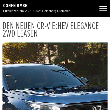
CONEN GMBH
Erkelenzer Straße 76, 52525 Heinsberg-Dremmen
DEN NEUEN CR-V E:HEV ELEGANCE
Neuwagen
2WD LEASEN
Gebrauchtwagen
Angebote
Service & Zubehör
Unser Autohaus
Zurück zur Portalseite