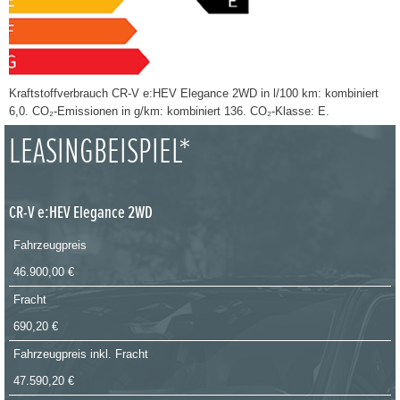
Kraftstoffverbrauch CR-V e:HEV Elegance 2WD in l/100 km: kombiniert
6,0. CO₂-Emissionen in g/km: kombiniert 136. CO₂-Klasse: E.
LEASINGBEISPIEL*
CR-V e:HEV Elegance 2WD
Fahrzeugpreis
46.900,00 €
Fracht
690,20 €
Fahrzeugpreis inkl. Fracht
47.590,20 €