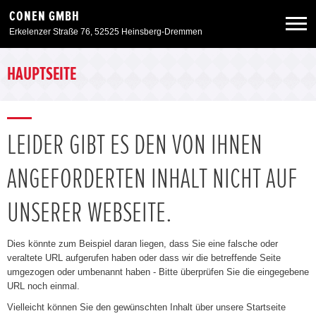
CONEN GMBH
Erkelenzer Straße 76, 52525 Heinsberg-Dremmen
Neuwagen
HAUPTSEITE
Gebrauchtwagen
LEIDER GIBT ES DEN VON IHNEN
Angebote
ANGEFORDERTEN INHALT NICHT AUF
Service & Zubehör
UNSERER WEBSEITE.
Unser Autohaus
Dies könnte zum Beispiel daran liegen, dass Sie eine falsche oder
veraltete URL aufgerufen haben oder dass wir die betreffende Seite
umgezogen oder umbenannt haben - Bitte überprüfen Sie die eingegebene
Zurück zur Portalseite
URL noch einmal.
Vielleicht können Sie den gewünschten Inhalt über unsere Startseite