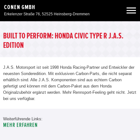
CONEN GMBH
Erkelenzer Straße 76, 52525 Heinsberg-Dremmen
Neuwagen
BUILT TO PERFORM: HONDA CIVIC TYPE R J.A.S.
EDITION
Gebrauchtwagen
J.A.S. Motorsport ist seit 1998 Honda Racing-Partner und Entwickler der
Angebote
neuesten Sonderedition. Mit exklusiven Carbon-Parts, die nicht separat
erhältlich sind. Alle J.A.S. Komponenten sind aus echtem Carbon
gefertigt und können mit dem Carbon-Paket aus dem Honda
Service & Zubehör
Originalzubehör ergänzt werden. Mehr Rennsport-Feeling geht nicht. Jetzt
bei uns verfügbar.
Unser Autohaus
Weiterführende Links:
Zurück zur Portalseite
MEHR ERFAHREN